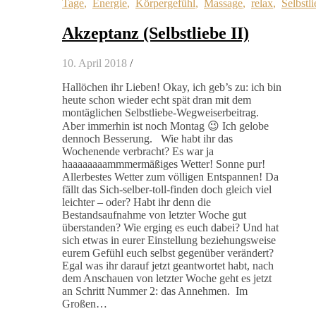
Tage
,
Energie
,
Körpergefühl
,
Massage
,
relax
,
Selbstl
Akzeptanz (Selbstliebe II)
10. April 2018
/
Hallöchen ihr Lieben! Okay, ich geb’s zu: ich bin
heute schon wieder echt spät dran mit dem
montäglichen Selbstliebe-Wegweiserbeitrag.
Aber immerhin ist noch Montag 😉 Ich gelobe
dennoch Besserung. Wie habt ihr das
Wochenende verbracht? Es war ja
haaaaaaaammmermäßiges Wetter! Sonne pur!
Allerbestes Wetter zum völligen Entspannen! Da
fällt das Sich-selber-toll-finden doch gleich viel
leichter – oder? Habt ihr denn die
Bestandsaufnahme von letzter Woche gut
überstanden? Wie erging es euch dabei? Und hat
sich etwas in eurer Einstellung beziehungsweise
eurem Gefühl euch selbst gegenüber verändert?
Egal was ihr darauf jetzt geantwortet habt, nach
dem Anschauen von letzter Woche geht es jetzt
an Schritt Nummer 2: das Annehmen. Im
Großen…