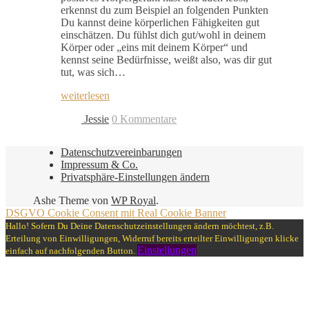
erkennst du zum Beispiel an folgenden Punkten
Du kannst deine körperlichen Fähigkeiten gut
einschätzen. Du fühlst dich gut/wohl in deinem
Körper oder „eins mit deinem Körper“ und
kennst seine Bedürfnisse, weißt also, was dir gut
tut, was sich…
weiterlesen
Jessie
0 Kommentare
Datenschutzvereinbarungen
Impressum & Co.
Privatsphäre-Einstellungen ändern
Ashe Theme von
WP Royal
.
DSGVO Cookie Consent mit Real Cookie Banner
Hallo! Sofern Du Deine Datenschutzeinstellungen ändern möchtest, z.B.
Erteilung von Einwilligungen, Widerruf bereits erteilter Einwilligungen klicke
Einstellungen
einfach auf nachfolgenden Button.