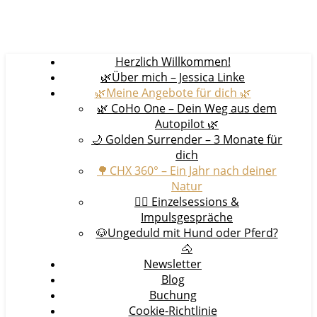
Herzlich Willkommen!
🌿Über mich – Jessica Linke
🌿Meine Angebote für dich 🌿
🌿 CoHo One – Dein Weg aus dem
Autopilot 🌿
🌙 Golden Surrender – 3 Monate für
dich
🌳 CHX 360° – Ein Jahr nach deiner
Natur
🧘‍♀️ Einzelsessions &
Impulsgespräche
🐶Ungeduld mit Hund oder Pferd?
🐴
Newsletter
Blog
Buchung
Cookie-Richtlinie