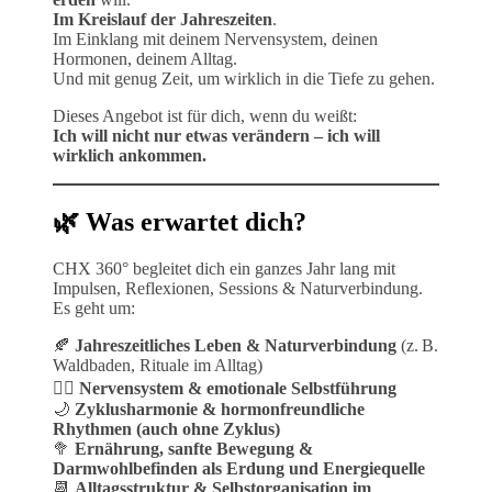
Im Kreislauf der Jahreszeiten
.
Im Einklang mit deinem Nervensystem, deinen
Hormonen, deinem Alltag.
Und mit genug Zeit, um wirklich in die Tiefe zu gehen.
Dieses Angebot ist für dich, wenn du weißt:
Ich will nicht nur etwas verändern – ich will
wirklich ankommen.
🌿 Was erwartet dich?
CHX 360° begleitet dich ein ganzes Jahr lang mit
Impulsen, Reflexionen, Sessions & Naturverbindung.
Es geht um:
🍂
Jahreszeitliches Leben & Naturverbindung
(z. B.
Waldbaden, Rituale im Alltag)
🧘‍♀️
Nervensystem & emotionale Selbstführung
🌙
Zyklusharmonie & hormonfreundliche
Rhythmen (auch ohne Zyklus)
🥦
Ernährung, sanfte Bewegung &
Darmwohlbefinden als Erdung und Energiequelle
📆
Alltagsstruktur & Selbstorganisation im