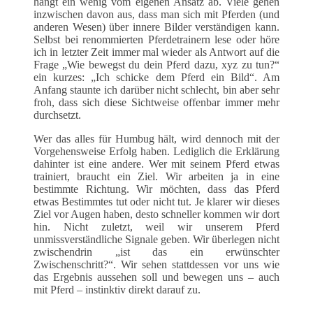
hängt ein wenig vom eigenen Ansatz ab. Viele gehen
inzwischen davon aus, dass man sich mit Pferden (und
anderen Wesen) über innere Bilder verständigen kann.
Selbst bei renommierten Pferdetrainern lese oder höre
ich in letzter Zeit immer mal wieder als Antwort auf die
Frage „Wie bewegst du dein Pferd dazu, xyz zu tun?“
ein kurzes: „Ich schicke dem Pferd ein Bild“. Am
Anfang staunte ich darüber nicht schlecht, bin aber sehr
froh, dass sich diese Sichtweise offenbar immer mehr
durchsetzt.
Wer das alles für Humbug hält, wird dennoch mit der
Vorgehensweise Erfolg haben. Lediglich die Erklärung
dahinter ist eine andere. Wer mit seinem Pferd etwas
trainiert, braucht ein Ziel. Wir arbeiten ja in eine
bestimmte Richtung. Wir möchten, dass das Pferd
etwas Bestimmtes tut oder nicht tut. Je klarer wir dieses
Ziel vor Augen haben, desto schneller kommen wir dort
hin. Nicht zuletzt, weil wir unserem Pferd
unmissverständliche Signale geben. Wir überlegen nicht
zwischendrin „ist das ein erwünschter
Zwischenschritt?“. Wir sehen stattdessen vor uns wie
das Ergebnis aussehen soll und bewegen uns – auch
mit Pferd – instinktiv direkt darauf zu.