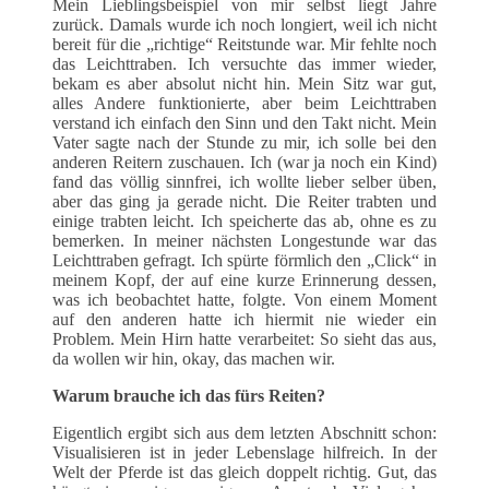
Mein Lieblingsbeispiel von mir selbst liegt Jahre
zurück. Damals wurde ich noch longiert, weil ich nicht
bereit für die „richtige“ Reitstunde war. Mir fehlte noch
das Leichttraben. Ich versuchte das immer wieder,
bekam es aber absolut nicht hin. Mein Sitz war gut,
alles Andere funktionierte, aber beim Leichttraben
verstand ich einfach den Sinn und den Takt nicht. Mein
Vater sagte nach der Stunde zu mir, ich solle bei den
anderen Reitern zuschauen. Ich (war ja noch ein Kind)
fand das völlig sinnfrei, ich wollte lieber selber üben,
aber das ging ja gerade nicht. Die Reiter trabten und
einige trabten leicht. Ich speicherte das ab, ohne es zu
bemerken. In meiner nächsten Longestunde war das
Leichttraben gefragt. Ich spürte förmlich den „Click“ in
meinem Kopf, der auf eine kurze Erinnerung dessen,
was ich beobachtet hatte, folgte. Von einem Moment
auf den anderen hatte ich hiermit nie wieder ein
Problem. Mein Hirn hatte verarbeitet: So sieht das aus,
da wollen wir hin, okay, das machen wir.
Warum brauche ich das fürs Reiten?
Eigentlich ergibt sich aus dem letzten Abschnitt schon:
Visualisieren ist in jeder Lebenslage hilfreich. In der
Welt der Pferde ist das gleich doppelt richtig. Gut, das