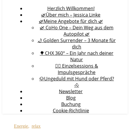
Herzlich Willkommen!
🌿Über mich – Jessica Linke
🌿Meine Angebote für dich 🌿
🌿 CoHo One – Dein Weg aus dem
Autopilot 🌿
🌙 Golden Surrender – 3 Monate für
dich
🌳 CHX 360° – Ein Jahr nach deiner
Natur
🧘‍♀️ Einzelsessions &
Impulsgespräche
🐶Ungeduld mit Hund oder Pferd?
🐴
Newsletter
Blog
Buchung
Cookie-Richtlinie
Energie
,
relax