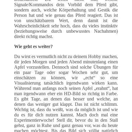
Signale/Kommandos dein Vorbild dem Pferd gibt,
sondern auch, welche Körperhaltung und Gestik die
Person hat und wie genau das Pferd reagiert. Das ist
von unschätzbarem Wert, denn damit ist die
Wahrscheinlichkeit sehr hoch, dass du vieles instinktiv
(beziehungsweise durch unbewusstes Nachahmen)
direkt richtig machst.
Wie geht es weiter?
Du wirst es vermutlich nicht zu deinem Hobby machen,
dir jeden Morgen und jeden Abend minutenlang einen
Apfel vorzustellen. Dennoch sind solche Übungen für
ein paar Tage oder sogar Wochen sehr gut, um
einschätzen zu können, wir „echt“ so eine
Visualisierung tatsächlich irgendwann wirken kann.
Während man anfangs noch seinen Apfel „erahnt“, hat
man irgendwann eher ein HD-Bild so richtig in Farbe.
Es gibt Tage, an denen das besser und welche, an
denen das weniger gut klappt. Das ist nicht schlimm.
Wichtig ist, dass du weißt, was da möglich ist und wie
du es für dich nutzen kannst. Mach doch mal eine
Experimentierwoche! Stell dir, bevor du in den Stall
gehst, ganz in Ruhe und ganz genau vor, was du heute
machen möchtest. Bis das Bild sich völlig natürlich