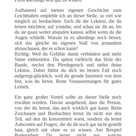
Aufbauend auf meiner eigenen Geschichte zum
Leichttraben empfehle ich an dieser Stelle, so viel wie
möglich zu beobachten. Such dir die Lektion, die du
lernen möchtest, auf youtube, und schau sie dir an, bis
du sie quasi weiter abspulen kannst, selbst wenn du die
Augen schließt. Warum ist es allerdings noch besser,
sich das gleiche im eigenen Stall von jemandem
abzuschauen, der es schon kann?
Richtig: Weil du Gefühle damit verbindest und mehr
Sinne einbeziehst. Du spürst vielleicht das Holz der
Bande, riechst den Pferdegeruch und siehst deine
Lektion. Dabei fühlst du dich im besten Fall noch
aufgeregt-glücklich, weil du gerade fasziniert von dem
bist, was du lernst. Beste Voraussetzungen für gutes
Lernen.
Ein ganz großer Vorteil sollte an dieser Stelle noch
erwähnt werden. Davon ausgehend, dass die Person,
von der du lernst, das auch wirklich gut kann: Beim
Zuschauen und Beobachten lernst du nicht nur den
Teil, auf den du konzentriert warst, sondern du lernst
Antworten auf Fragen, die du dir noch gar nicht gestellt
hast, gleich mit ohne es zu wissen. Am Beispiel
Bodenarbeit: Du lernst nicht nur, welche