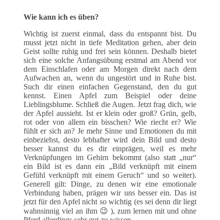
Wie kann ich es üben?
Wichtig ist zuerst einmal, dass du entspannt bist. Du
musst jetzt nicht in tiefe Meditation gehen, aber dein
Geist sollte ruhig und frei sein können. Deshalb bietet
sich eine solche Anfangsübung erstmal am Abend vor
dem Einschlafen oder am Morgen direkt nach dem
Aufwachen an, wenn du ungestört und in Ruhe bist.
Such dir einen einfachen Gegenstand, den du gut
kennst. Einen Apfel zum Beispiel oder deine
Lieblingsblume. Schließ die Augen. Jetzt frag dich, wie
der Apfel aussieht. Ist er klein oder groß? Grün, gelb,
rot oder von allem ein bisschen? Wie riecht er? Wie
fühlt er sich an? Je mehr Sinne und Emotionen du mit
einbeziehst, desto lebhafter wird dein Bild und desto
besser kannst du es dir einprägen, weil es mehr
Verknüpfungen im Gehirn bekommt (also statt „nur“
ein Bild ist es dann ein „Bild verknüpft mit einem
Gefühl verknüpft mit einem Geruch“ und so weiter).
Generell gilt: Dinge, zu denen wir eine emotionale
Verbindung haben, prägen wir uns besser ein. Das ist
jetzt für den Apfel nicht so wichtig (es sei denn dir liegt
wahnsinnig viel an ihm 😉 ), zum lernen mit und ohne
Pferd allerdings sehr gut zu wissen.