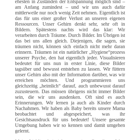
ehesten in Zuständen der Entspannung möglich sind –
am Anfang zumindest – und wir uns auch dafür
mittlerweile nur noch wenig Zeit nehmen. Eigentlich ist
das für uns einer großer Verlust an unseren eigenen
Ressourcen. Unser Gehirn denkt sehr, sehr oft in
Bildern. Spätestens nachts wird das klar: Wir
verarbeiten durch Träume. Durch Bilder. Im Übrigen ist
das bei uns allen gleich. Diejenigen, die sagen, sie
träumen nicht, können sich einfach nicht mehr daran
erinnern. Träumen ist ein natürlicher „Hygiene“prozess
unserer Psyche, den hat eigentlich jeder. Visualisieren
bedeutet für uns nun in erster Linie, diese Bilder
tagsüber und bewusst entstehen zu lassen. Wir füttern
unser Gehirn also mit der Information darüber, was wir
erreichen möchten. Und programmieren uns
gleichzeitig „heimlich“ darauf, auch unbewusst darauf
zuzusteuern. Das müssen übrigens nicht immer Bilder
sein, die wir uns ausdenken. Oft sind es auch
Erinnerungen. Wir lernen ja auch als Kinder durch
Nachahmen. Wir haben als Baby bereits unsere Mama
beobachtet und abgespeichert, was ihr
Gesichtsausdruck für uns bedeutet! Unsere gesamte
Umgebung haben wir so kennen und damit umgehen
gelernt.