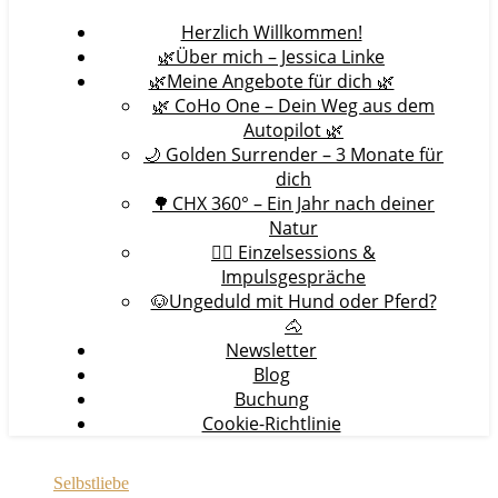
Herzlich Willkommen!
🌿Über mich – Jessica Linke
🌿Meine Angebote für dich 🌿
🌿 CoHo One – Dein Weg aus dem
Autopilot 🌿
🌙 Golden Surrender – 3 Monate für
dich
🌳 CHX 360° – Ein Jahr nach deiner
Natur
🧘‍♀️ Einzelsessions &
Impulsgespräche
🐶Ungeduld mit Hund oder Pferd?
🐴
Newsletter
Blog
Buchung
Cookie-Richtlinie
Selbstliebe