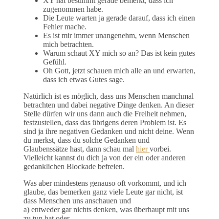
XY hat bestimmt gerade bemerkt, dass ich
zugenommen habe.
Die Leute warten ja gerade darauf, dass ich einen
Fehler mache.
Es ist mir immer unangenehm, wenn Menschen
mich betrachten.
Warum schaut XY mich so an? Das ist kein gutes
Gefühl.
Oh Gott, jetzt schauen mich alle an und erwarten,
dass ich etwas Gutes sage.
Natürlich ist es möglich, dass uns Menschen manchmal
betrachten und dabei negative Dinge denken. An dieser
Stelle dürfen wir uns dann auch die Freiheit nehmen,
festzustellen, dass das übrigens deren Problem ist. Es
sind ja ihre negativen Gedanken und nicht deine. Wenn
du merkst, dass du solche Gedanken und
Glaubenssätze hast, dann schau mal
hier
vorbei.
Vielleicht kannst du dich ja von der ein oder anderen
gedanklichen Blockade befreien.
Was aber mindestens genauso oft vorkommt, und ich
glaube, das bemerken ganz viele Leute gar nicht, ist
dass Menschen uns anschauen und
a) entweder gar nichts denken, was überhaupt mit uns
zu tun hat oder