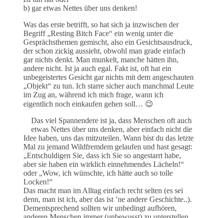
b) gar etwas Nettes über uns denken!
Was das erste betrifft, so hat sich ja inzwischen der
Begriff „Resting Bitch Face“ ein wenig unter die
Gesprächsthemen gemischt, also ein Gesichtsausdruck,
der schon zickig aussieht, obwohl man grade einfach
gar nichts denkt. Man munkelt, manche hätten ihn,
andere nicht. Ist ja auch egal. Fakt ist, oft hat ein
unbegeistertes Gesicht gar nichts mit dem angeschauten
„Objekt“ zu tun. Ich starre sicher auch manchmal Leute
im Zug an, während ich mich frage, wann ich
eigentlich noch einkaufen gehen soll… 😉
Das viel Spannendere ist ja, dass Menschen oft auch
etwas Nettes über uns denken, aber einfach nicht die
Idee haben, uns das mitzuteilen. Wann bist du das letzte
Mal zu jemand Wildfremdem gelaufen und hast gesagt:
„Entschuldigen Sie, dass ich Sie so angestarrt habe,
aber sie haben ein wirklich einnehmendes Lächeln!“
oder „Wow, ich wünschte, ich hätte auch so tolle
Locken!“
Das macht man im Alltag einfach recht selten (es sei
denn, man ist ich, aber das ist ’ne andere Geschichte..).
Dementsprechend sollten wir unbedingt aufhören,
anderen Menschen immer (unbewusst) zu unterstellen,