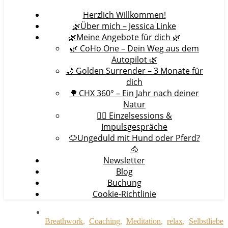
Herzlich Willkommen!
🌿Über mich – Jessica Linke
🌿Meine Angebote für dich 🌿
🌿 CoHo One – Dein Weg aus dem
Autopilot 🌿
🌙 Golden Surrender – 3 Monate für
dich
🌳 CHX 360° – Ein Jahr nach deiner
Natur
🧘‍♀️ Einzelsessions &
Impulsgespräche
🐶Ungeduld mit Hund oder Pferd?
🐴
Newsletter
Blog
Buchung
Cookie-Richtlinie
Breathwork
,
Coaching
,
Meditation
,
relax
,
Selbstliebe